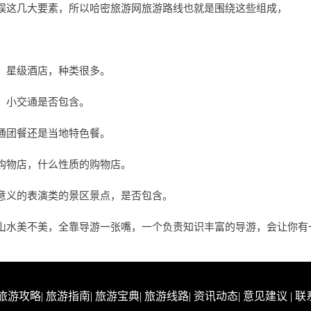
娱这几大要素，所以哈密旅游网旅游路线也就是围绕这些组成，
，星级酒店，种类很多。
，小交通是否包含。
通团餐还是当地特色餐。
购物店，什么性质的购物店。
意义的表演类的景区景点，是否包含。
山水美不美，全靠导游一张嘴，一个负责知识丰富的导游，会让你有
旅游攻略
|
旅游指南
|
旅游宝典
|
旅游线路
|
资讯动态
|
意见建议
|
联